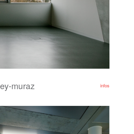
mbey-muraz
infos