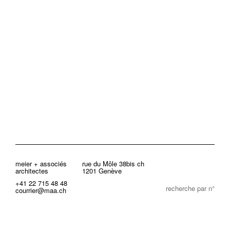
meier + associés
rue du Môle 38bis ch
architectes
1201 Genève
+41 22 715 48 48
recherche par n°
courrier@maa.ch