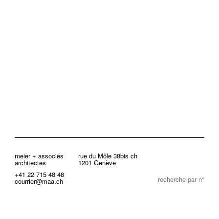
meier + associés
rue du Môle 38bis ch
architectes
1201 Genève
+41 22 715 48 48
recherche par n°
courrier@maa.ch