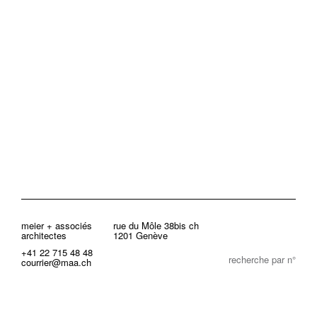
meier + associés
rue du Môle 38bis ch
architectes
1201 Genève
+41 22 715 48 48
recherche par n°
courrier@maa.ch