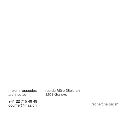
meier + associés
rue du Môle 38bis ch
architectes
1201 Genève
+41 22 715 48 48
recherche par n°
courrier@maa.ch