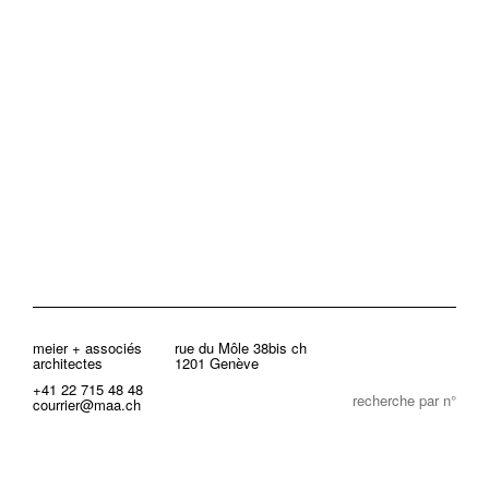
meier + associés
rue du Môle 38bis ch
architectes
1201 Genève
+41 22 715 48 48
recherche par n°
courrier@maa.ch