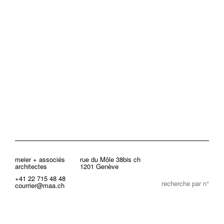
meier + associés
rue du Môle 38bis ch
architectes
1201 Genève
+41 22 715 48 48
recherche par n°
courrier@maa.ch