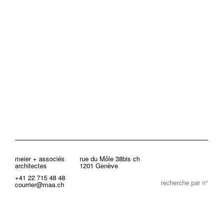
meier + associés
rue du Môle 38bis ch
architectes
1201 Genève
+41 22 715 48 48
recherche par n°
courrier@maa.ch