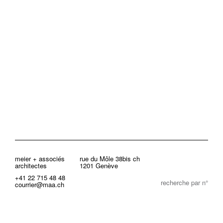
meier + associés
rue du Môle 38bis ch
architectes
1201 Genève
+41 22 715 48 48
recherche par n°
courrier@maa.ch