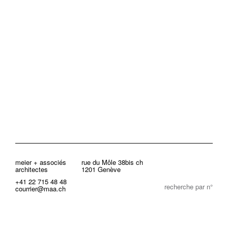
meier + associés
rue du Môle 38bis ch
architectes
1201 Genève
+41 22 715 48 48
recherche par n°
courrier@maa.ch