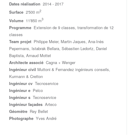
Dates réalisation
2014 - 2017
2
Surface
2'500 m
3
Volume
11'850 m
Programme
Extension de 9 classes, transformation de 12
classes
Team projet
Philippe Meier, Martin Jaques, Ana-Inès
Pepermans, Istabrak Bellara, Sébastien Ledortz, Daniel
Baptista, Arnaud Mottet
Architecte associé
Cagna + Wenger
Ingénieur civil
Muttoni & Fernandez ingénieurs conseils,
Kurmann & Cretton
Ingénieur cv
Tecnoservice
Ingénieur e
Pelco
Ingénieur s
Tecnoservice
Ingénieur façades
Arteco
Géomètre
Rey Bellet
Photographe
Yves André