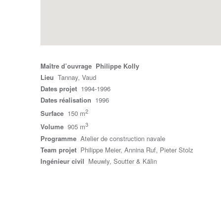
Maître d’ouvrage Philippe Kolly
Lieu
Tannay, Vaud
Dates projet
1994-1996
Dates réalisation
1996
2
Surface
150 m
3
Volume
905 m
Programme
Atelier de construction navale
Team projet
Philippe Meier, Annina Ruf, Pieter Stolz
Ingénieur civil
Meuwly, Soutter & Kälin