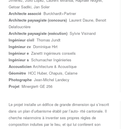
Jimenez, Julio Lopez, Laurent Miranda, Raphaël Niogret,
Getoar Sadiki, Jan Soler
Architecte associé
Burckhardt+Partner
Architecte paysagiste (concours)
Laurent Daune, Benoit
Delafoucrière
Architecte paysagiste (exécution)
Sylvie Visinand
Ingénieur civil
Thomas Jundt
Ingénieur cv
Dominique Hirt
Ingénieur e
Zanetti ingénieurs conseils
Ingénieur s
Schumacher Ingénieries
Accousticien
Architecture & Acoustique
Géomètre
HCC Huber, Chapuis, Calame
Photographe
Jean-Michel Landecy
Projet
Minergie® GE 256
Le projet installe un édifice de grande dimension qui s’inscrit
dans un plan d’urbanisme établi par l’auto- rité cantonale. Il
cherche néanmoins à inventer ses propres règles de
composition induites par le lieu, et qui lui confèrent son