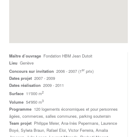
Maître d’ouvrage
Fondation HBM Jean Dutoit
Lieu
Genève
er
Concours sur invitation
2006 - 2007 (1
prix)
Dates projet
2007 - 2009
Dates réalisation
2009 - 2011
2
Surface
11'000 m
3
Volume
54'950 m
Programme
120 logements économiques et pour personnes
âgées, commerces, salles communes, parking souterrain
Team projet
Philippe Meier, Ana-Inès Pepermans, Laurence
Boyé, Sylwia Braun, Rafael Eloi, Victor Ferreira, Amalia