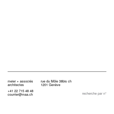
meier + associés
rue du Môle 38bis ch
architectes
1201 Genève
+41 22 715 48 48
recherche par n°
courrier@maa.ch