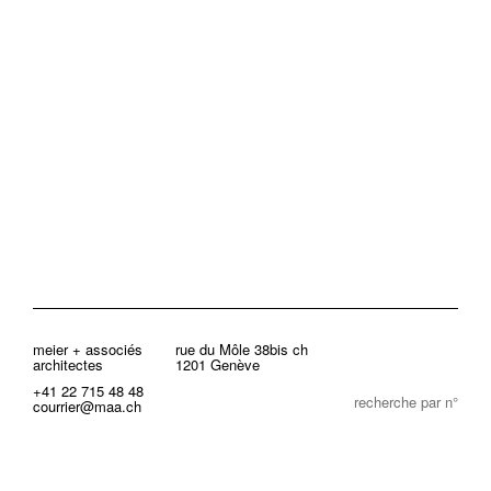
meier + associés
rue du Môle 38bis ch
architectes
1201 Genève
+41 22 715 48 48
recherche par n°
courrier@maa.ch