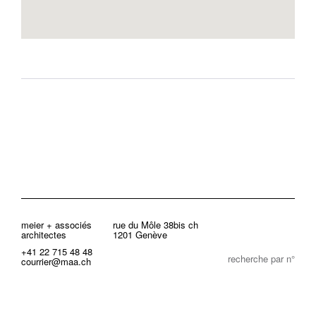
meier + associés
rue du Môle 38bis ch
architectes
1201 Genève
+41 22 715 48 48
recherche par n°
courrier@maa.ch