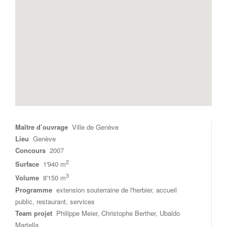
Maître d’ouvrage
Ville de Genève
Lieu
Genève
Concours
2007
2
Surface
1'940 m
3
Volume
8'150 m
Programme
extension souterraine de l'herbier, accueil
public, restaurant, services
Team projet
Philippe Meier, Christophe Berther, Ubaldo
Martella