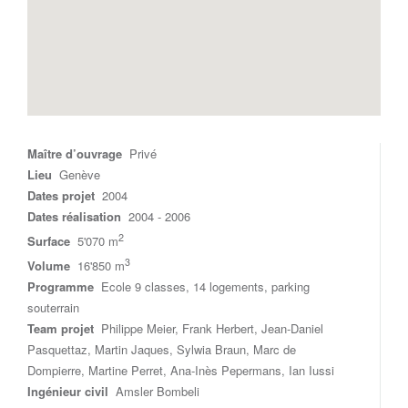
Maître d’ouvrage
Privé
Lieu
Genève
Dates projet
2004
Dates réalisation
2004 - 2006
2
Surface
5'070 m
3
Volume
16'850 m
Programme
Ecole 9 classes, 14 logements, parking
souterrain
Team projet
Philippe Meier, Frank Herbert, Jean-Daniel
Pasquettaz, Martin Jaques, Sylwia Braun, Marc de
Dompierre, Martine Perret, Ana-Inès Pepermans, Ian Iussi
Ingénieur civil
Amsler Bombeli