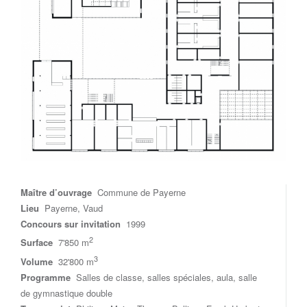
Maître d’ouvrage
Commune de Payerne
Lieu
Payerne, Vaud
Concours sur invitation
1999
2
Surface
7'850 m
3
Volume
32'800 m
Programme
Salles de classe, salles spéciales, aula, salle
de gymnastique double