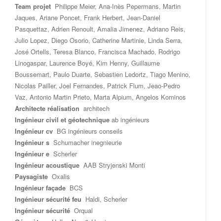
Team projet
Philippe Meier, Ana-Inès Pepermans, Martin
Jaques, Ariane Poncet, Frank Herbert, Jean-Daniel
Pasquettaz, Adrien Renoult, Amalia Jimenez, Adriano Reis,
Julio Lopez, Diego Osorio, Catherine Martinie, Linda Serra,
José Ortells, Teresa Blanco, Francisca Machado, Rodrigo
Linogaspar, Laurence Boyé, Kim Henny, Guillaume
Boussemart, Paulo Duarte, Sebastien Ledortz, Tiago Menino,
Nicolas Pailler, Joel Fernandes, Patrick Flum, Jeao-Pedro
Vaz, Antonio Martin Prieto, Marta Alpium, Angelos Kominos
Architecte réalisation
architech
Ingénieur civil et géotechnique
ab ingénieurs
Ingénieur cv
BG ingénieurs conseils
Ingénieur s
Schumacher inegnieurie
Ingénieur e
Scherler
Ingénieur acoustique
AAB Stryjenski Monti
Paysagiste
Oxalis
Ingénieur façade
BCS
Ingénieur sécurité feu
Haldi, Scherler
Ingénieur sécurité
Orqual