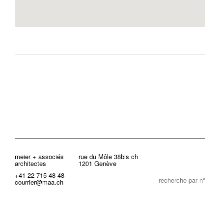
meier + associés
rue du Môle 38bis ch
architectes
1201 Genève
+41 22 715 48 48
recherche par n°
courrier@maa.ch