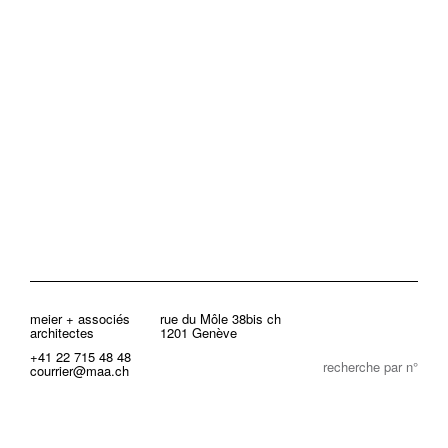
meier + associés
rue du Môle 38bis ch
architectes
1201 Genève
+41 22 715 48 48
recherche par n°
courrier@maa.ch