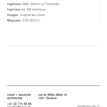
Ingénieur civil
Muttoni et Fernandez
Inglnieur cv
SB technique
Images
imagine.we.create
Maquette
ATELIER
C1
meier + associés
rue du Môle 38bis ch
architectes
1201 Genève
+41 22 715 48 48
recherche par n°
courrier@maa.ch