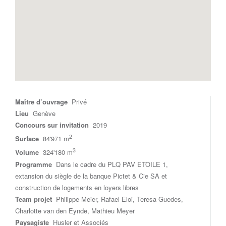
Maître d’ouvrage
Privé
Lieu
Genève
Concours sur invitation
2019
2
Surface
84'971 m
3
Volume
324'180 m
Programme
Dans le cadre du PLQ PAV ETOILE 1,
extansion du siègle de la banque Pictet & Cie SA et
construction de logements en loyers libres
Team projet
Philippe Meier, Rafael Eloi, Teresa Guedes,
Charlotte van den Eynde, Mathieu Meyer
Paysagiste
Husler et Associés