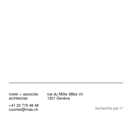
meier + associés
rue du Môle 38bis ch
architectes
1201 Genève
+41 22 715 48 48
recherche par n°
courrier@maa.ch