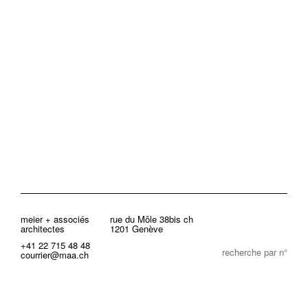
meier + associés
rue du Môle 38bis ch
architectes
1201 Genève
+41 22 715 48 48
recherche par n°
courrier@maa.ch