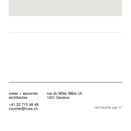
meier + associés
rue du Môle 38bis ch
architectes
1201 Genève
+41 22 715 48 48
recherche par n°
courrier@maa.ch