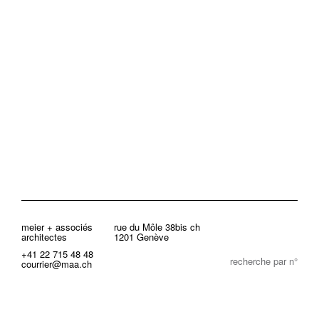
meier + associés
rue du Môle 38bis ch
architectes
1201 Genève
+41 22 715 48 48
recherche par n°
courrier@maa.ch