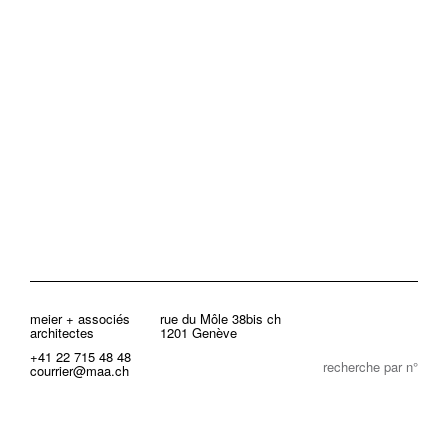
meier + associés
rue du Môle 38bis ch
architectes
1201 Genève
+41 22 715 48 48
recherche par n°
courrier@maa.ch