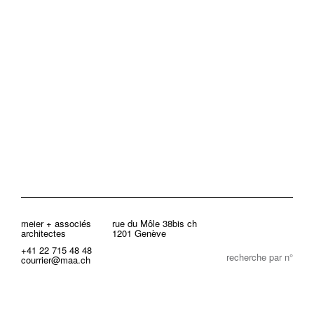
meier + associés
rue du Môle 38bis ch
architectes
1201 Genève
+41 22 715 48 48
recherche par n°
courrier@maa.ch