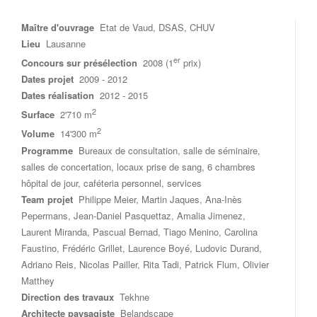
Maître d'ouvrage
Etat de Vaud, DSAS, CHUV
Lieu
Lausanne
er
Concours sur présélection
2008 (1
prix)
Dates projet
2009 - 2012
Dates réalisation
2012 - 2015
2
Surface
2'710 m
2
Volume
14'300 m
Programme
Bureaux de consultation, salle de séminaire,
salles de concertation, locaux prise de sang, 6 chambres
hôpital de jour, caféteria personnel, services
Team projet
Philippe Meier, Martin Jaques, Ana-Inès
Pepermans, Jean-Daniel Pasquettaz, Amalia Jimenez,
Laurent Miranda, Pascual Bernad, Tiago Menino, Carolina
Faustino, Frédéric Grillet, Laurence Boyé, Ludovic Durand,
Adriano Reis, Nicolas Pailler, Rita Tadi, Patrick Flum, Olivier
Matthey
Direction des travaux
Tekhne
Architecte paysagiste
Belandscape