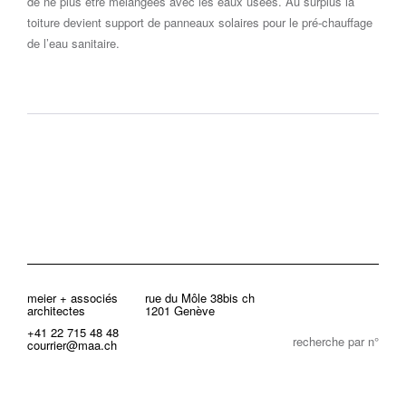
de ne plus être mélangées avec les eaux usées. Au surplus la
toiture devient support de panneaux solaires pour le pré-chauffage
de l’eau sanitaire.
meier + associés
rue du Môle 38bis ch
architectes
1201 Genève
+41 22 715 48 48
recherche par n°
courrier@maa.ch