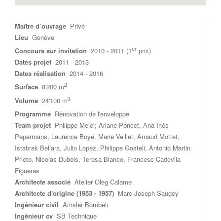
Maître d’ouvrage
Privé
Lieu
Genève
er
Concours sur invitation
2010 - 2011 (1
prix)
Dates projet
2011 - 2013
Dates réalisation
2014 - 2016
2
Surface
8'200 m
3
Volume
24'100 m
Programme
Rénovation de l'enveloppe
Team projet
Philippe Meier, Ariane Poncet, Ana-Inès
Pepermans, Laurence Boyé, Marie Veillet, Arnaud Mottet,
Istabrak Bellara, Julio Lopez, Philippe Gosteli, Antonio Martin
Prieto, Nicolas Dubois, Teresa Blanco, Francesc Cadevila
Figueras
Architecte associé
Atelier Oleg Calame
Architecte d'origine (1953 - 1957)
Marc-Joseph Saugey
Ingénieur civil
Amsler Bombeli
Ingénieur cv
SB Technique