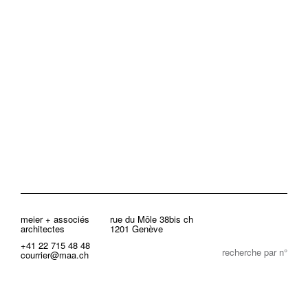
meier + associés
rue du Môle 38bis ch
architectes
1201 Genève
+41 22 715 48 48
recherche par n°
courrier@maa.ch