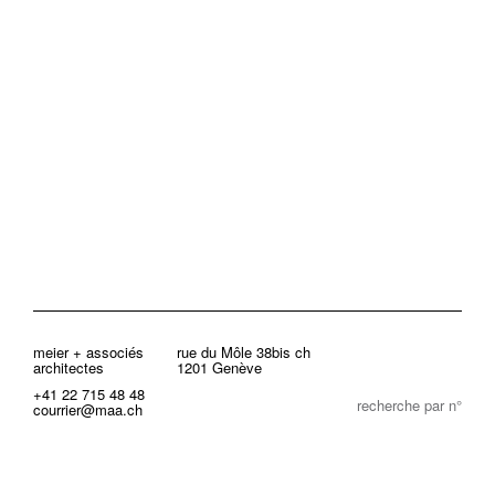
meier + associés
rue du Môle 38bis ch
architectes
1201 Genève
+41 22 715 48 48
recherche par n°
courrier@maa.ch